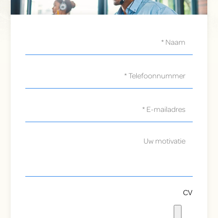
Name
*
Phone
*
Email
adress
*
Motivation
CV